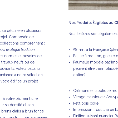
Nos Produits Éligibles au C
t se décline en plusieurs
Nos fenêtres sont également 
projet. Composée de
collections comprennent
:
bois exotique tradition
.
58mm, à la Française (plein
 les normes et besoins de
Battue à mouton, gueule d
s travaux neufs ou de
Paumelle modèle patrimoi
ouvrants, volets battants,
peuvent être thermolaquées
confiance à notre sélection
option)
votre édifice un projet
Crémone en applique mod
Vitrage classique 4/20/4
rir à votre bâtiment une
Petit bois collé
ur sa densité et son
Impression 1 couche en b
ns bruns clairs à brun foncé,
Finition suivant nuancier R
 aux constructions anciennes