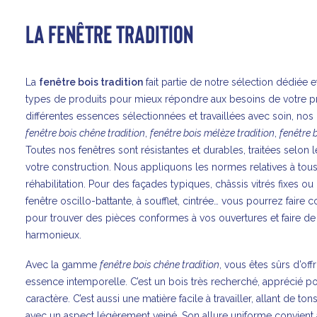
LA FENÊTRE TRADITION
La
fenêtre bois tradition
fait partie de notre sélection dédiée e
types de produits pour mieux répondre aux besoins de votre 
différentes essences sélectionnées et travaillées avec soin,
nos 
fenêtre bois chêne tradition
,
fenêtre bois mélèze tradition
,
fenêtre 
Toutes nos fenêtres sont résistantes et durables, traitées selon
votre construction. Nous appliquons les normes relatives à tou
réhabilitation. Pour des façades typiques, châssis vitrés fixes ou 
fenêtre oscillo-battante, à soufflet, cintrée… vous pourrez faire 
pour trouver des pièces conformes à vos ouvertures et faire de 
harmonieux.
Avec la gamme
fenêtre bois chêne tradition
, vous êtes sûrs d’off
essence intemporelle. C’est un bois très recherché, apprécié po
caractère. C’est aussi une matière facile à travailler, allant de to
avec un aspect légèrement veiné. Son allure uniforme convient