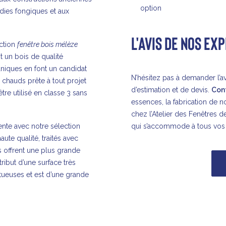
option
adies fongiques et aux
L'AVIS DE NOS EX
ection
fenêtre bois mélèze
t un bois de qualité
aniques en font un candidat
N’hésitez pas à demander l’av
 chauds prête à tout projet
d’estimation et de devis.
Con
être utilisé en classe 3 sans
essences, la fabrication de 
chez l’Atelier des Fenêtres d
nte avec notre sélection
qui s’accommode à tous vos 
ute qualité, traités avec
s offrent une plus grande
ttribut d’une surface très
tueuses et est d’une grande